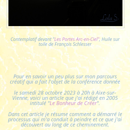
Contemplatif devant "
Les Portes Arc-en-Ciel"
, Huile sur
toile de François Schlesser
Pour en savoir un peu plus sur mon parcours
créatif qui a fait l'objet de la conférence donnée
le samedi 28 octobre 2023 à 20h à Aixe-sur-
Vienne, voici un article que j'ai rédigé en 2005
intitulé "
Le Bonheur de Créer
".
Dans cet article je résume comment a démarré le
processus qui m'a conduit à peindre et ce que j'ai
découvert au long de ce cheminement.