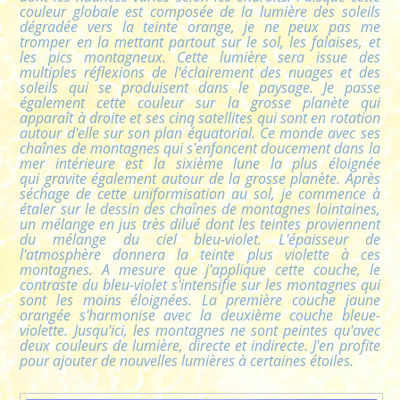
couleur globale est composée de la lumière des soleils
dégradée vers la teinte orange, je ne peux pas me
tromper en la mettant partout sur le sol, les falaises, et
les pics montagneux. Cette lumière sera issue des
multiples réflexions de l'éclairement des nuages et des
soleils qui se produisent dans le paysage. Je passe
également cette couleur sur la grosse planète qui
apparaît à droite et ses cinq satellites qui sont en rotation
autour d'elle sur son plan équatorial. Ce monde avec ses
chaînes de montagnes qui s'enfoncent doucement dans la
mer intérieure est la sixième lune la plus éloignée
qui gravite également autour de la grosse planète. Après
séchage de cette uniformisation au sol, je commence à
étaler sur le dessin des chaînes de montagnes lointaines,
un mélange en jus très dilué dont les teintes proviennent
du mélange du ciel bleu-violet. L'épaisseur de
l'atmosphère donnera la teinte plus violette à ces
montagnes. A mesure que j'applique cette couche, le
contraste du bleu-violet s'intensifie sur les montagnes qui
sont les moins éloignées. La première couche jaune
orangée s'harmonise avec la deuxième couche bleue-
violette. Jusqu'ici, les montagnes ne sont peintes qu'avec
deux couleurs de lumière, directe et indirecte. J'en profite
pour ajouter de nouvelles lumières à certaines étoiles.