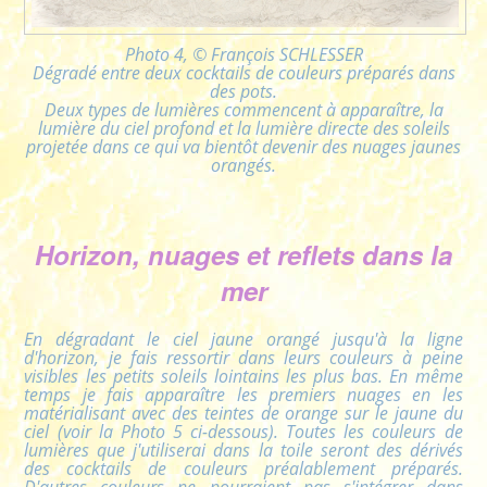
Photo 4, © François SCHLESSER
Dégradé entre deux cocktails de couleurs préparés dans
des pots.
Deux types de lumières commencent à apparaître, la
lumière du ciel profond et la lumière directe des soleils
projetée dans ce qui va bientôt devenir des nuages jaunes
orangés.
Horizon, nuages et reflets dans la
mer
En dégradant le ciel jaune orangé jusqu'à la ligne
d'horizon, je fais ressortir dans leurs couleurs à peine
visibles les petits soleils lointains les plus bas. En même
temps je fais apparaître les premiers nuages en les
matérialisant avec des teintes de orange sur le jaune du
ciel (voir la Photo 5 ci-dessous). Toutes les couleurs de
lumières que j'utiliserai dans la toile seront des dérivés
des cocktails de couleurs préalablement préparés.
D'autres couleurs ne pourraient pas s'intégrer dans