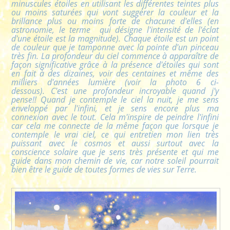
minuscules étoiles en utilisant les différentes teintes plus
ou moins saturées qui vont suggérer la couleur et la
brillance plus ou moins forte de chacune d'elles (en
astronomie, le terme qui désigne l'intensité de l'éclat
d'une étoile est la magnitude). Chaque étoile est un point
de couleur que je tamponne avec la pointe d'un pinceau
très fin. La profondeur du ciel commence à apparaître de
façon significative grâce à la présence d'étoiles qui sont
en fait à des dizaines, voir des centaines et même des
milliers d'années lumière (voir la photo 6 ci-
dessous). C'est une profondeur incroyable quand j'y
pense!! Quand je contemple le ciel la nuit, je me sens
enveloppé par l'infini, et je sens encore plus ma
connexion avec le tout. Cela m'inspire de peindre l'infini
car cela me connecte de la même façon que lorsque je
contemple le vrai ciel, ce qui entretien mon lien très
puissant avec le cosmos et aussi surtout avec la
conscience solaire que je sens très présente et qui me
guide dans mon chemin de vie, car notre soleil pourrait
bien être le guide de toutes formes de vies sur Terre.