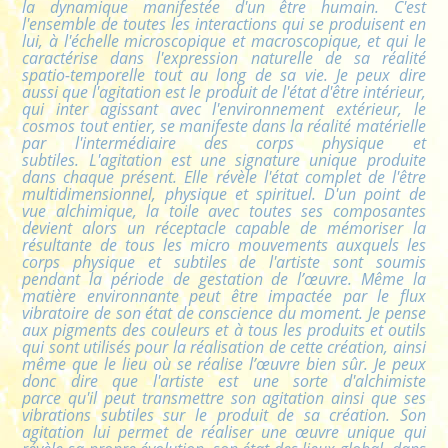
la dynamique manifestée d'un être humain. C'est
l'ensemble de toutes les interactions qui se produisent en
lui, à l'échelle microscopique et macroscopique, et qui le
caractérise dans l'expression naturelle de sa réalité
spatio-temporelle tout au long de sa vie. Je peux dire
aussi que l'agitation est le produit de l'état d'être intérieur,
qui inter agissant avec l'environnement extérieur, le
cosmos tout entier, se manifeste dans la réalité matérielle
par l'intermédiaire des corps physique et
subtiles. L'agitation est une signature unique produite
dans chaque présent. Elle révèle l'état complet de l'être
multidimensionnel, physique et spirituel. D'un point de
vue alchimique, la toile avec toutes ses composantes
devient alors un réceptacle capable de mémoriser la
résultante de tous les micro mouvements auxquels les
corps physique et subtiles de l'artiste sont soumis
pendant la période de gestation de l’œuvre. Même la
matière environnante peut être impactée par le flux
vibratoire de son état de conscience du moment. Je pense
aux pigments des couleurs et à tous les produits et outils
qui sont utilisés pour la réalisation de cette création, ainsi
même que le lieu où se réalise l’œuvre bien sûr. Je peux
donc dire que l'artiste est une sorte d'alchimiste
parce qu'il peut transmettre son agitation ainsi que ses
vibrations subtiles sur le produit de sa création. Son
agitation lui permet de réaliser une œuvre unique qui