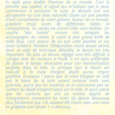
la règle pour établir l'horizon de ce monde. C'est le
premier pas capital, le signal qui m'indique que je peux
commencer à percevoir la suite. Je dessine une vue
plongeante sur une baie naturelle située sur une planète
d'une constellation de notre galaxie. Autour de ce monde,
gravitent treize lunes de différentes tailles et
compositions. Ici, seules six d'entre elles sont visibles. Un
couché "des Soleils" encore très éclatant les
accompagne. Au centre, le soleil le plus grand brille de
mille feux, c'est autour de lui que cette planète et ses
lunes orbitent. Pendant l'élaboration d'une œuvre peinte
dans ce style de technique détaillée, le dessin est très
important. De plus un dessin négligé sera très difficile à
corriger avec les couleurs à l'huile. Il est donc préférable
de passer le temps nécessaire pour son harmonisation
parfaite dans la toile. Ici presque tout le dessin est
exécuté à la mine d'argent plutôt qu'au crayon
graphite. Pourquoi ? parce que la mine d'argent ne salit
pas le blanc de la toile quand certains traits sont
gommés, parce que les couleurs ne se noircissent pas au
contact du dépôt d'argent laissé sur la toile, et aussi parce
que les couleurs qui ont un certain degrés de
transparence recouvrent les traits du dessin beaucoup
plus facilement que s'ils avaient été tracés avec une mine
en graphite (voir photo 1 ci-dessous).