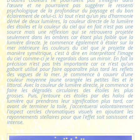
l’œuvre et ne pourraient pas suggérer le ressenti
psychologique de la profondeur du paysage et du bon
éclairement de celui-ci. Ici tout n'est qu'un jeu d'harmonie
dérivé de deux lumières, la couleur directe de la lumière
des étoiles et la couleur du ciel qui en fait n'est pas une
source mais une réflexion qui se retrouvera projetée
seulement dans les ombres car étant plus faible que la
lumière directe. Je commence également à étaler sur la
mer intérieure les couleurs du ciel que je projette de
manière symétrique, c'est à dire en interprétant l'image
du ciel comme-ci je le regardais dans un miroir. En fait la
précision n'est pas très importante car ce n'est qu'un
gabarit utilisé pour faire apparaître plus tard les reflets
des vagues de la mer. Je commence à couvrir d'une
couleur moyenne jaune orangée les petites îles et le
littoral. Avec la couleur de lumière directe, je commence à
faire les dégradés circulaires des étoiles les plus
grosses. Puis, j'entoure ces étoiles par des halos de
lumière qui prendrons leur signification plus tard, car
avant de terminer la toile, j'accentuerai volontairement
l'aspect cercles chromatiques visuels en ajoutant les
rayonnements stellaires pour que l'effet soit saisissant et
intense.