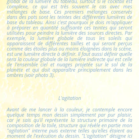
global de la lumière du tableau, surtout si le cocktail est
complexe, ce qui est très souvent le cas avec mes
mélanges de base. Ces premiers mélanges conservés
dans des pots sont les teintes des différentes lumières de
base du tableau. Ainsi c'est pourquoi je dois m'appliquer
à préparer en quantité suffisante ces teintes qui seront
utilisées pour peindre la lumière des sources directes. Par
exemple, la lumière globale de tous les soleils qui
apparaissent de différentes tailles et qui seront perçus
comme des étoiles plus ou moins éloignées dans la scène,
est une lumière directe à définir. Il faut aussi définir quelle
sera la couleur globale de la lumière indirecte qui est celle
de l'ensemble ciel et nuages projetée sur le sol de la
planète et qui doit apparaître principalement dans les
ombres (voir photo 3).
L'agitation
Avant de me lancer à la couleur, je contemple encore
quelque temps mon dessin simplement par pur plaisir,
car je sais qu'il représente la structure primaire de la
composition de la toile, structure qui révèle en partie mon
"agitation" interne puis externe telles qu'elles étaient au
moment de l'exécution du dessin. "L'agitation" désigne ici