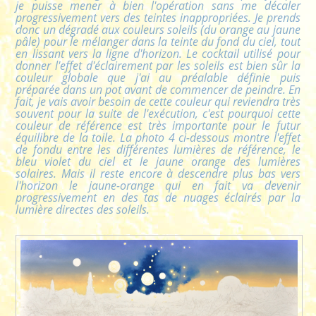
je puisse mener à bien l'opération sans me décaler
progressivement vers des teintes inappropriées. Je prends
donc un dégradé aux couleurs soleils (du orange au jaune
pâle) pour le mélanger dans la teinte du fond du ciel, tout
en lissant vers la ligne d'horizon. Le cocktail utilisé pour
donner l'effet d'éclairement par les soleils est bien sûr la
couleur globale que j'ai au préalable définie puis
préparée dans un pot avant de commencer de peindre. En
fait, je vais avoir besoin de cette couleur qui reviendra très
souvent pour la suite de l'exécution, c'est pourquoi cette
couleur de référence est très importante pour le futur
équilibre de la toile. La photo 4 ci-dessous montre l'effet
de fondu entre les différentes lumières de référence, le
bleu violet du ciel et le jaune orange des lumières
solaires. Mais il reste encore à descendre plus bas vers
l'horizon le jaune-orange qui en fait va devenir
progressivement en des tas de nuages éclairés par la
lumière directes des soleils.