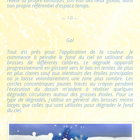
révèle sa propre évolution, son état des lieux global, dans
son propre référentiel d'espace temps.
... ♪♫ ...
Go!
Tout est près pour l'application de la couleur. Je
commence à peindre le fond du ciel en utilisant des
brosses de différents calibres. Le dégradé apparaît
progressivement en glissant vers le bas en teintes de plus
en plus claires sauf aux alentours des étoiles principales
où je laisse volontairement une zone plus sombre. Les
cercles concentriques jaunes tracés au crayon pendant
l'exécution du dessin m'aident à réaliser quelques
dégradés circulaires autour des grosses étoiles. Pour ce
type de dégradés, j'utilise en général des brosses moins
larges que celles qui sont utilisées pour dégrader le fond
du ciel.