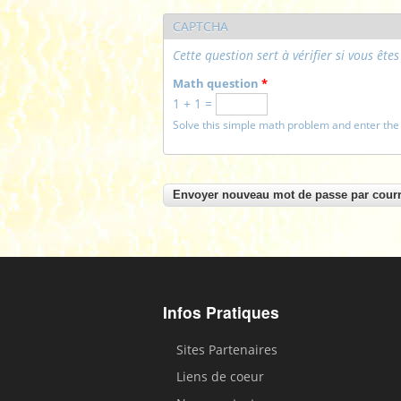
CAPTCHA
Cette question sert à vérifier si vous êt
Math question
*
1 + 1 =
Solve this simple math problem and enter the re
Infos Pratiques
Sites Partenaires
Liens de coeur