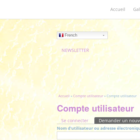
Accueil
Gal
French
NEWSLETTER
Vous êtes ici
Accueil
»
Compte utilisateur
» Compte utilisateur
Compte utilisateur
Onglets principaux
Se connecter
Demander un nouv
Nom d'utilisateur ou adresse électroniq