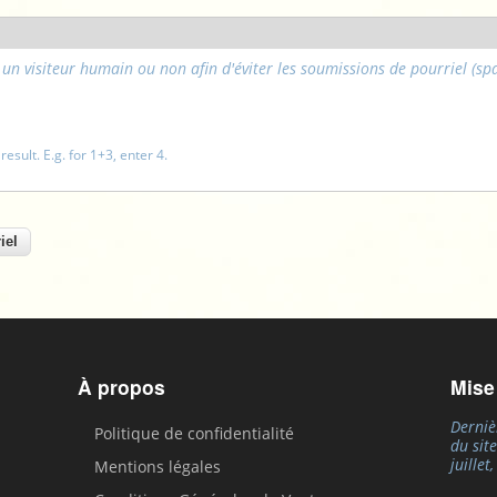
es un visiteur humain ou non afin d'éviter les soumissions de pourriel (s
sult. E.g. for 1+3, enter 4.
À propos
Mise
Derniè
Politique de confidentialité
du sit
juillet
Mentions légales