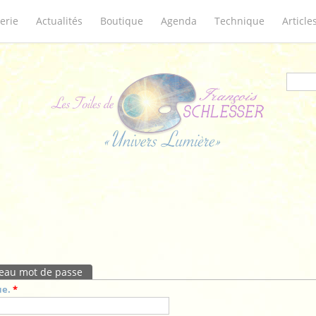
erie
Actualités
Boutique
Agenda
Technique
Article
Form
eau mot de passe
(onglet actif)
ue.
*