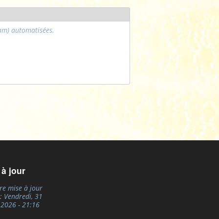
pam) automatisées.
 à jour
re mise à jour
e:
Vendredi, 31
, 2026 - 21:16