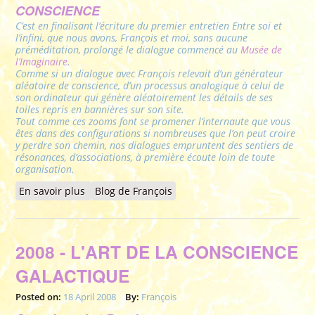
CONSCIENCE
C’est en finalisant l’écriture du premier entretien Entre soi et
l’infini, que nous avons, François et moi, sans aucune
préméditation, prolongé le dialogue commencé au
Musée de
l’Imaginaire
.
Comme si un dialogue avec François relevait d’un générateur
aléatoire de conscience, d’un processus analogique à celui de
son ordinateur qui génère aléatoirement les détails de ses
toiles repris en bannières sur son site.
Tout comme ces zooms font se promener l’internaute que vous
êtes dans des configurations si nombreuses que l’on peut croire
y perdre son chemin, nos dialogues empruntent des sentiers de
résonances, d’associations, à première écoute loin de toute
organisation.
En savoir plus
à propos de 2008 - La "RÉALITÉ", Les Multi-
Blog de François
Dimensions... et SOI !
2008 - L'ART DE LA CONSCIENCE
GALACTIQUE
Posted on:
18 April 2008
By:
François