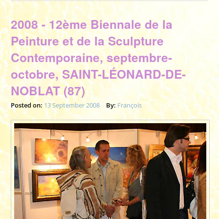
2008 - 12ème Biennale de la
Peinture et de la Sculpture
Contemporaine, septembre-
octobre, SAINT-LÉONARD-DE-
NOBLAT (87)
Posted on:
13 September 2008
By:
François