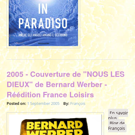
2005 - Couverture de "NOUS LES
DIEUX" de Bernard Werber -
Réédition France Loisirs
Posted on:
1 September 2005
By:
François
En savoir
plus
à propos
Blog de
de 2005 
François
Couvert
de "NOU