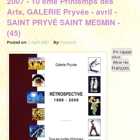
2007 - 10 ème Printemps des
Arts, GALERIE Pryvée - avril -
SAINT PRYVÉ SAINT MESMIN -
(45)
Posted on:
5 April 2007
By:
François
En savoir
plus
à propos
Blog de
de 2007 
François
10 ème
Printemp
des Arts,
GALERIE
Pryvée -
avril -
SAINT
PRYVÉ
SAINT
MESMIN 
(45)