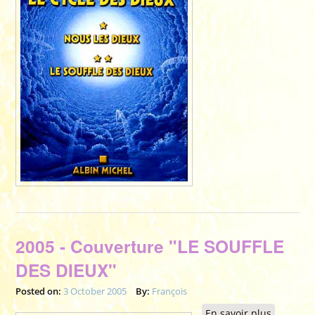
2005 - Couverture "LE SOUFFLE
DES DIEUX"
Posted on:
3 October 2005
By:
François
En savoir plus
à propos