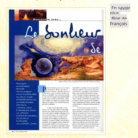
En savoir
plus
à propos
Blog de
de 2005 
François
Article "
BONHEU
DE
CRÉER",
Stargate
Magazin