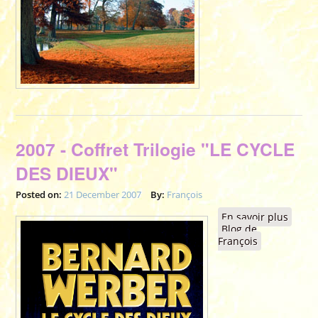
2007 - Coffret Trilogie "LE CYCLE
DES DIEUX"
Posted on:
21 December 2007
By:
François
En savoir plus
à
Blog de
propo
François
de
2007 -
Coffre
Trilog
"LE
CYCLE
DES