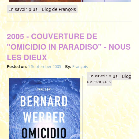
En savoir plus
à propos de 2005 - PLASTICA NABORIA -
Blog de François
Octobre - 2ème biennale des Beaux Arts -
SAINT-AVOLD (57)
2005 - COUVERTURE DE
"OMICIDIO IN PARADISO" - NOUS
LES DIEUX
Posted on:
1 September 2005
By:
François
En savoir plus
à propos
Blog
de François
2005 -
COUVERT
DE
"OMICIDI
IN
PARADISO
NOUS LE
DIEUX