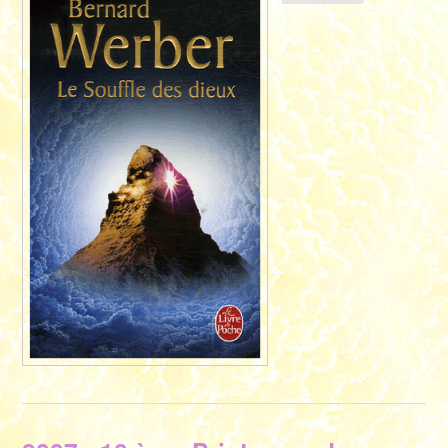
Couvertu
"LE
SOUFFLE
DES
DIEUX" L
Livre de
Poche