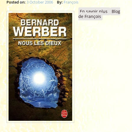
Posted on:
3 October 2006
By:
François
En savoir plus
à propos
Blog
de François
de 2006 -
Couverture
"NOUS LES
DIEUX", Le
Livre de
Poche