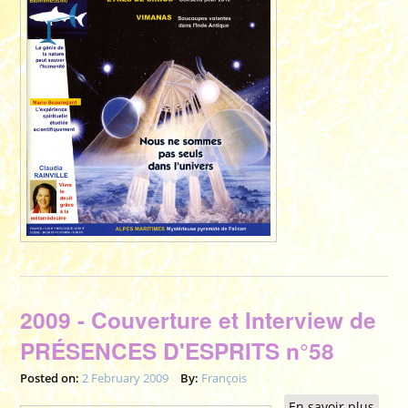
2009 - Couverture et Interview de
PRÉSENCES D'ESPRITS n°58
Posted on:
2 February 2009
By:
François
En savoir plus
à pr