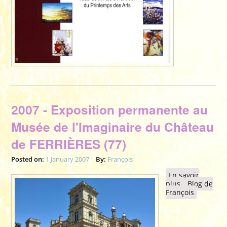
2007 - Exposition permanente au
Musée de l'Imaginaire du Château
de FERRIÈRES (77)
Posted on:
1 January 2007
By:
François
En savoir
plus
à propos de
Blog de
François
2007 -
Exposition
permanente
au Musée de
l'Imaginaire