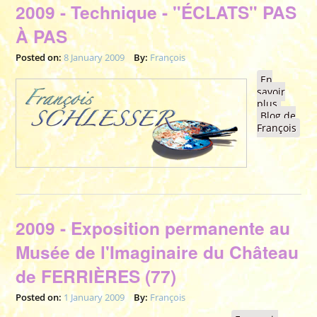
2009 - Technique - "ÉCLATS" PAS
À PAS
Posted on:
8 January 2009
By:
François
En
savoir
plus
à propo
Blog de
de 2009 
François
Techniq
- "ÉCLA
PAS À P
2009 - Exposition permanente au
Musée de l'Imaginaire du Château
de FERRIÈRES (77)
Posted on:
1 January 2009
By:
François