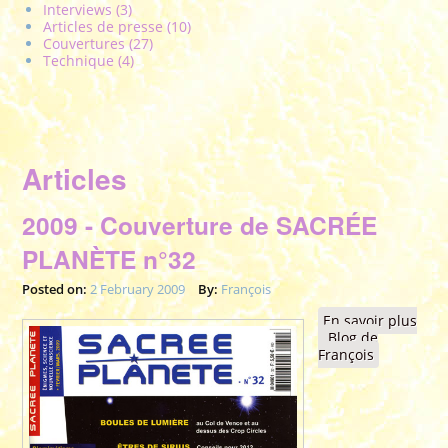
Interviews (3)
Articles de presse (10)
Couvertures (27)
Technique (4)
Articles
2009 - Couverture de SACRÉE
PLANÈTE n°32
Posted on:
2 February 2009
By:
François
En savoir plus
à propos de 2009 -
Blog de
Couverture de
François
SACRÉE PLANÈTE
n°32