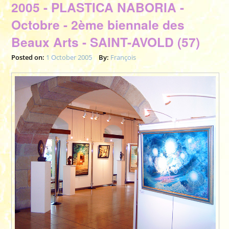
2005 - PLASTICA NABORIA -
Octobre - 2ème biennale des
Beaux Arts - SAINT-AVOLD (57)
Posted on:
1 October 2005
By:
François