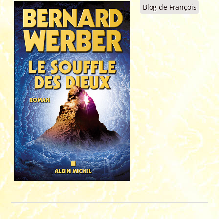
Blog de François
de 2005 
Couvertu
"LE
SOUFFLE
DES
DIEUX"