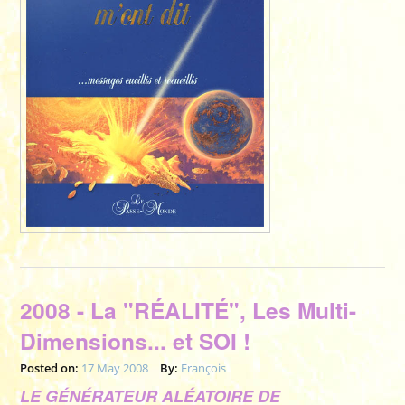
2008 - La "RÉALITÉ", Les Multi-
Dimensions... et SOI !
Posted on:
17 May 2008
By:
François
LE GÉNÉRATEUR ALÉATOIRE DE