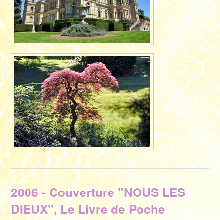
du Château
de
FERRIÈRES
(77)
2006 - Couverture "NOUS LES
DIEUX", Le Livre de Poche