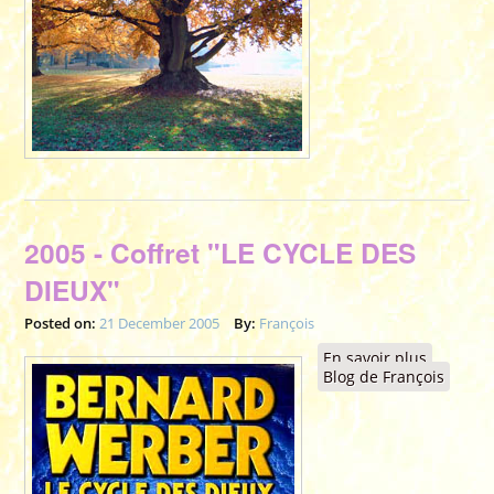
2005 - Coffret "LE CYCLE DES
DIEUX"
Posted on:
21 December 2005
By:
François
En savoir plus
à propos
Blog de François
de 2005
- Coffret
"LE
CYCLE
DES
DIEUX"