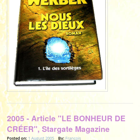
LES DIEU
de
Bernard
Werber -
Rééditio
France
Loisirs
2005 - Article "LE BONHEUR DE
CRÉER", Stargate Magazine
Posted on:
1 August 2005
By:
François