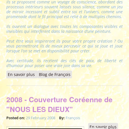
Ils se proposent comme un voyage de conscience, abordant des
processus intérieurs souvent laissés sous silence, comme un jeu
de miroir incessant et subtil entre soi et l’univers, comme une
promenade dont le fil principal est relié à de multiples chemins.
Ils ouvrent un dialogue avec toutes les composantes visibles et
invisibles qui interfèrent dans la naissance d’une peinture.
Peut être vous inspireront ils pour votre propre création ? Ou
vous permettront ils de mieux percevoir ce qui se joue et joue
lorsque l’on se met en disponibilité pour créer.
Avec certitude, ils recèlent des clés de paix, de liberté et
d’humour pour poser une vraie joie dans sa vie.
En savoir plus
à propos de 2008 - L'ART DE LA CONSCIENCE
Blog de François
GALACTIQUE
2008 - Couverture Coréenne de
"NOUS LES DIEUX"
Posted on:
29 February 2008
By:
François
En savoir plus
à pro