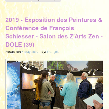
François Schlesser - Salon des Z’Arts Zen - mai -
VILLEFRANCHE-SUR-SAÔNE (69)
2019 - Exposition des Peintures &
Conférence de François
Schlesser - Salon des Z’Arts Zen -
DOLE (39)
Posted on:
4 May 2019
By:
François