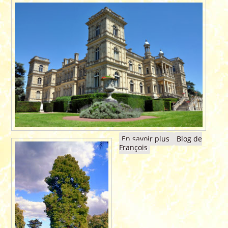
En savoir plus
à propos de
Blog de
François
2011 -
Exposition
permanente au
Musée de
l'Imaginaire du
Château de
FERRIÈRES (77)