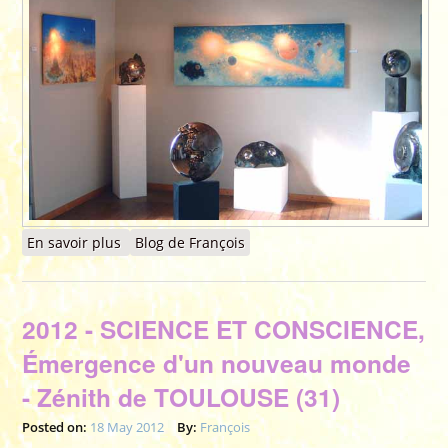
En savoir plus
à propos de 1999 à 2012 - Exposition au Musée
Blog de François
de l'Imaginaire du Château de FERRIÈRES (77)
2012 - SCIENCE ET CONSCIENCE,
Émergence d'un nouveau monde
- Zénith de TOULOUSE (31)
Posted on:
18 May 2012
By:
François