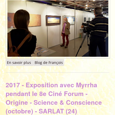
En savoir plus
à propos de 2017 - Exposition Internationnale
Blog de François
d'Art Visionnaire - MAG (Montreux Art Gallery) -
13ème Salon d'Art Contemporain -
Contemporary Art Fair - MONTREUX - Suisse
2017 - Exposition avec Myrrha
pendant le 8e Ciné Forum -
Origine - Science & Conscience
(octobre) - SARLAT (24)