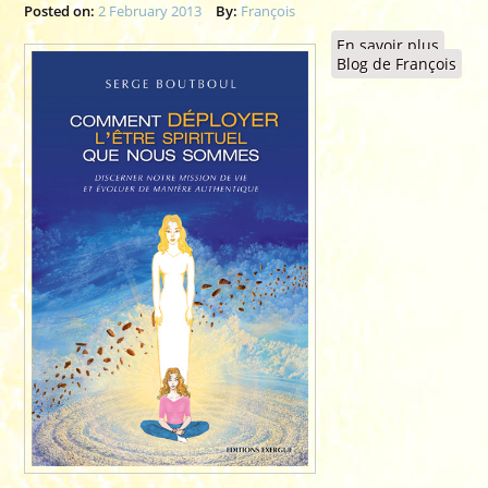
Posted on:
2 February 2013
By:
François
En savoir plus
à prop
Blog de François
de 201
Couve
de
"COM
DÉPLO
L'ÊTRE
SPIRIT
QUE 
SOMM