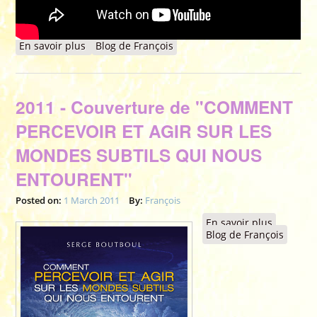
En savoir plus
à propos de Voeux 2012 - Vidéo "Symphonie
Blog de François
Céleste"
2011 - Couverture de "COMMENT
PERCEVOIR ET AGIR SUR LES
MONDES SUBTILS QUI NOUS
ENTOURENT"
Posted on:
1 March 2011
By:
François
En savoir plus
à propos
Blog de François
2011 -
Couvertu
de
"COMME
PERCEVO
ET AGIR 
LES MON