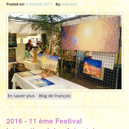
Posted on:
6 October 2017
By:
François
En savoir plus
à propos de 2017 - Exposition avec Myrrha
Blog de François
pendant le 8e Ciné Forum - Origine - Science &
Conscience (octobre) - SARLAT (24)
2016 - 11 ème Festival