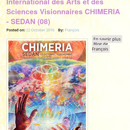
International des Arts et des
Sciences Visionnaires CHIMERIA
- SEDAN (08)
Posted on:
22 October 2016
By:
François
En savoir plus
à pr
Blog de
2016
François
ème 
Inte
des 
des 
Visi
CHIM
SEDA