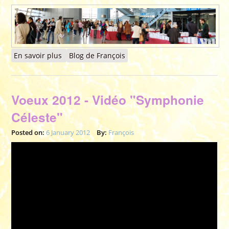
En savoir plus
à propos de 2012 - SCIENCE ET CONSCIENCE,
Blog de François
Émergence d'un nouveau monde - Zénith de
TOULOUSE (31)
Voeux 2012 - Vidéo "Symphonie
Céleste"
Posted on:
6 January 2012
By:
François