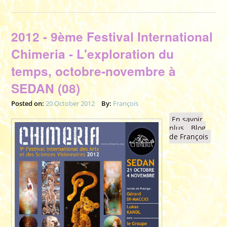
2012 - 9ème Festival International
Chimeria - L'exploration du
temps, octobre-novembre à
SEDAN (08)
Posted on:
20 October 2012
By:
François
En savoir
plus
à propos de
Blog
de François
2012 - 9èm
Festival
Internationa
Chimeria -
L'exploratio
du temps,
octobre-
novembre à
SEDAN (08)