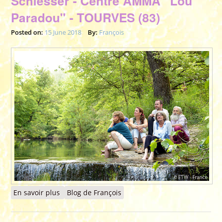
Schlesser - Centre AMMA "Lou
Paradou" - TOURVES (83)
Posted on:
15 June 2018
By:
François
En savoir plus
à propos de 2018 - 15 au 17 juin 2018 - Stage
Blog de François
de peinture, exposition et Conférence de
François Schlesser - Centre AMMA "Lou
Paradou" - TOURVES (83)