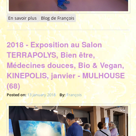
En savoir plus
à propos de 2018 - Exposition pendant le 8ème
Blog de François
Salon "Bio - Bien être - Thérapies" - 9, 10, 11
mars - MORIÈRES-LES-AVIGNON (84)
2018 - Exposition au Salon
TERRAPOLYS, Bien être,
Médecines douces, Bio & Vegan,
KINEPOLIS, janvier - MULHOUSE
(68)
Posted on:
13 January 2018
By:
François