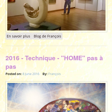
En savoir plus
à propos de 2016 - 16 ème Biennale de la
Blog de François
Peinture et de la Sculpture contemporaine -
SAINT-LÉONARD-DE-NOBLAT (87)
2016 - Technique - "HOME" pas à
pas
Posted on:
8 June 2016
By:
François