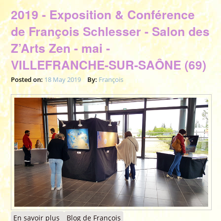
2019 - Exposition & Conférence
de François Schlesser - Salon des
Z’Arts Zen - mai -
VILLEFRANCHE-SUR-SAÔNE (69)
Posted on:
18 May 2019
By:
François
En savoir plus
à propos de 2019 - Exposition & Conférence de
Blog de François